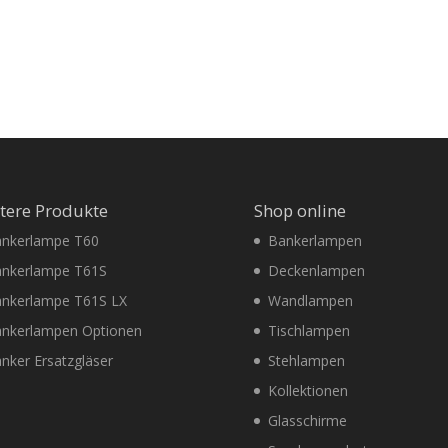
tere Produkte
Shop online
nkerlampe T60
Bankerlampen
nkerlampe T61S
Deckenlampen
nkerlampe T61S LX
Wandlampen
nkerlampen Optionen
Tischlampen
nker Ersatzgläser
Stehlampen
Kollektionen
Glasschirme