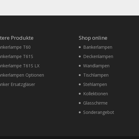
tere Produkte
Shop online
nkerlampe T60
Bankerlampen
nkerlampe T61S
Deckenlampen
nkerlampe T61S LX
Wandlampen
nkerlampen Optionen
Tischlampen
nker Ersatzgläser
Stehlampen
Kollektionen
Glasschirme
Sonderangebot